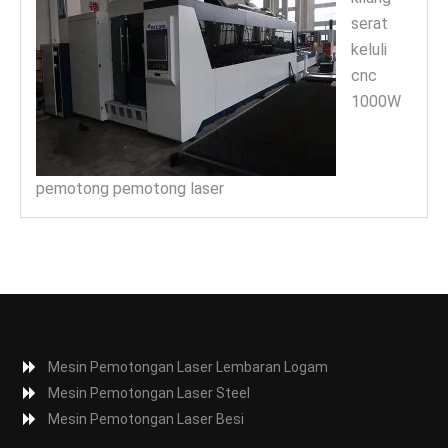
serat
keluli
cnc
1000W
pemotong pemotong laser
Mesin Pemotongan Laser Lembaran Logam
Mesin Pemotongan Laser Steel
Mesin Pemotongan Laser Besi