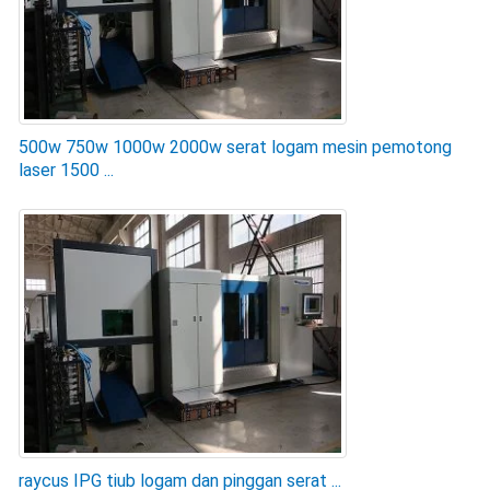
500w 750w 1000w 2000w serat logam mesin pemotong
laser 1500 ...
raycus IPG tiub logam dan pinggan serat ...