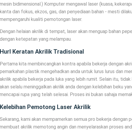
mesin bidimensional.) Komputer mengawal laser (kuasa, kekerapan,
kanta dan fokus, ekzos, gas, dan penyediaan bahan - mesti dila
mempengaruhi kualiti pemotongan laser.
Dengan helaian akrilik di tempat, laser akan menguap bahan pepej
dengan ketepatan yang melampau.
Hurl Keratan Akrilik Tradisional
Pertama kita membincangkan kontra apabila bekerja dengan akril
pemarkahan plastik mengehadkan anda untuk lurus lurus dan m
akrilik apabila bekerja pada luka yang lebih rumit. Selain itu, tid
akan selalu meninggalkan akrilik anda dengan kelebihan beku ya
mencapai rupa yang telah selesai. Proses ini bukan sahaja memaka
Kelebihan Pemotong Laser Akrilik
Sekarang, kami akan mempamerkan semua pro bekerja dengan pe
membuat akrilik memotong angin dan menyelaraskan proses anda