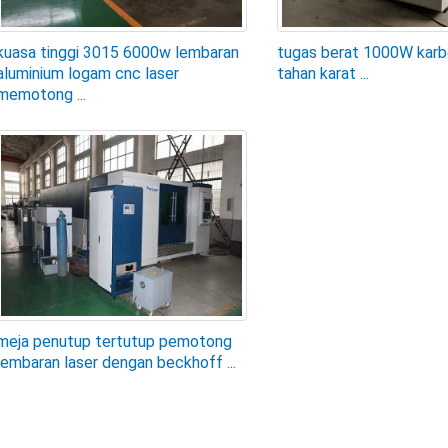
kuasa tinggi 3015 6000w lembaran
tugas berat 1000W karbo
aluminium logam cnc laser
tahan karat ...
memotong ...
meja penutup tertutup pemotong
lembaran laser dengan beckhoff ...