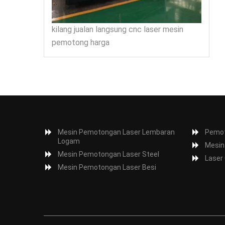
kilang jualan langsung cnc laser mesin
pemotong harga
Mesin Pemotongan Laser Lembaran
Pemot
Logam
Mesin
Mesin Pemotongan Laser Steel
Laser
Mesin Pemotongan Laser Besi