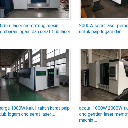
12mm laser memotong mesin
2000W serat laser pem
lembaran logam dan serat tiub laser
untuk paip logam dan ...
..
harga 1000W keluli tahan karat paip
accurl 1000W 2000W ti
tiub logam cnc serat laser ...
cnc gentian laser memo
machin ...