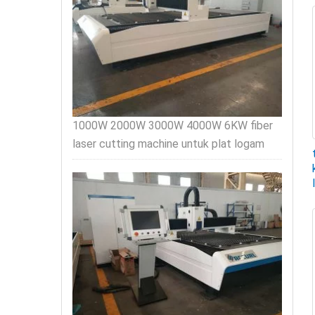
1000W 2000W 3000W 4000W 6KW fiber
laser cutting machine untuk plat logam