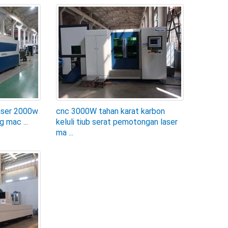
aser 2000w
cnc 3000W tahan karat karbon
 mac ...
keluli tiub serat pemotongan laser
ma ...