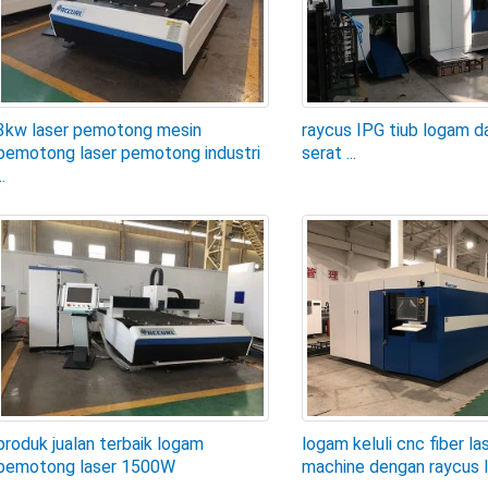
3kw laser pemotong mesin
raycus IPG tiub logam d
pemotong laser pemotong industri
serat ...
..
produk jualan terbaik logam
logam keluli cnc fiber la
pemotong laser 1500W
machine dengan raycus IP