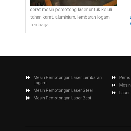
serat mesin pemotong laser untuk keluli
tahan karat, aluminium, lembaran logam
tembaga
Mesin Pemotongan Laser Lembaran
Pemot
Logam
Mesin
Mesin Pemotongan Laser Steel
Laser
Mesin Pemotongan Laser Besi