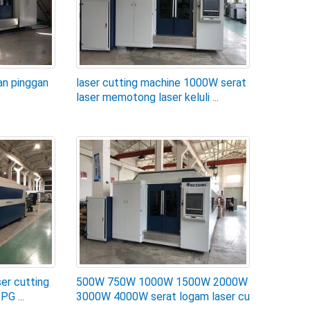
an pinggan
laser cutting machine 1000W serat
laser memotong laser keluli ...
ser cutting
500W 750W 1000W 1500W 2000W
G ...
3000W 4000W serat logam laser cu