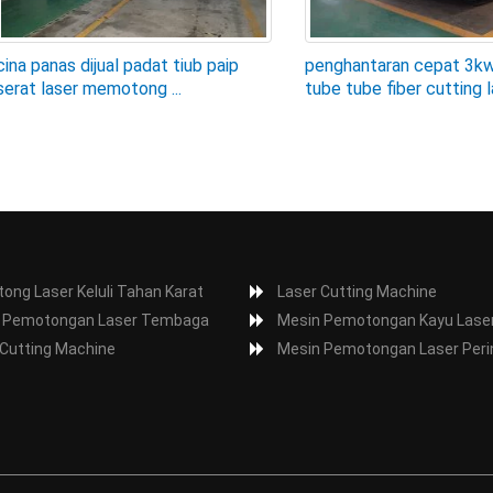
cina panas dijual padat tiub paip
penghantaran cepat 3k
serat laser memotong ...
tube tube fiber cutting la
ong Laser Keluli Tahan Karat
Laser Cutting Machine
 Pemotongan Laser Tembaga
Mesin Pemotongan Kayu Lase
 Cutting Machine
Mesin Pemotongan Laser Peri