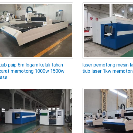
tiub paip 6m logam keluli tahan
laser pemotong mesin l
karat memotong 1000w 1500w
tiub laser 1kw memotong
lase ...